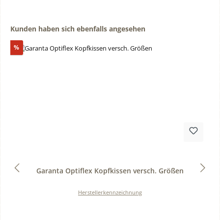
Produktgalerie überspringen
Kunden haben sich ebenfalls angesehen
Rabatt
%
Durchschnittliche Bewertung von 0 von 5 Sternen
Garanta Optiflex Kopfkissen versch. Größen
Herstellerkennzeichnung