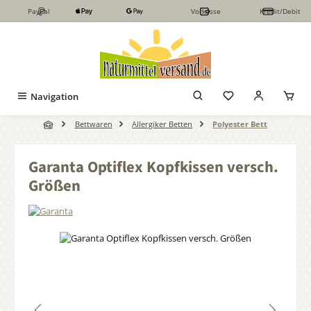
PayPal
Vorkasse
Kredit/Debit
Zum Hauptinhalt springen
Navigation
Bettwaren
Allergiker Betten
Polyester Bett
Garanta Optiflex Kopfkissen versch.
Größen
Bildergalerie überspringen