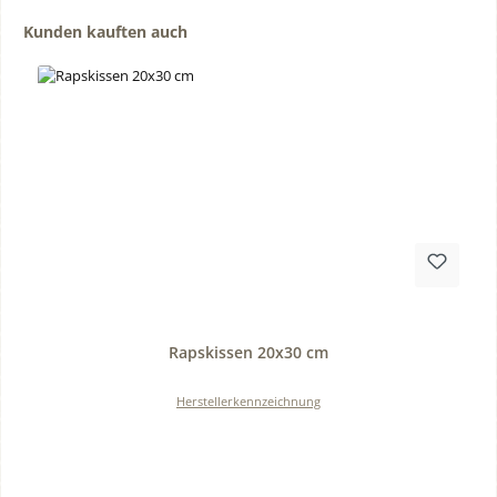
Produktgalerie überspringen
Kunden kauften auch
Durchschnittliche Bewertung von 0 von 5 Sternen
Rapskissen 20x30 cm
Herstellerkennzeichnung