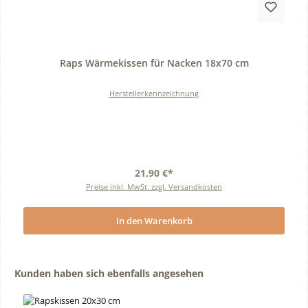
Durchschnittliche Bewertung von 0 von 5 Sternen
Raps Wärmekissen für Nacken 18x70 cm
Herstellerkennzeichnung
21,90 €*
Preise inkl. MwSt. zzgl. Versandkosten
In den Warenkorb
Produktgalerie überspringen
Kunden haben sich ebenfalls angesehen