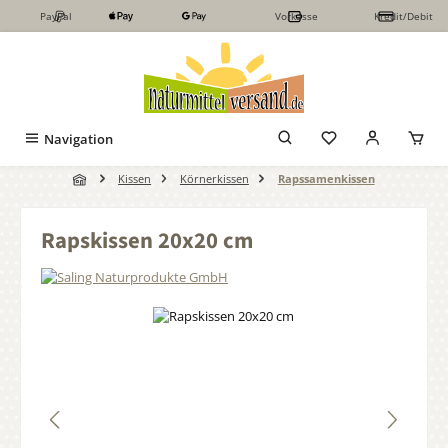
PayPal
Vorkasse
Kredit/Debit
Zum Hauptinhalt springen
Navigation
Kissen
Körnerkissen
Rapssamenkissen
Rapskissen 20x20 cm
Bildergalerie überspringen