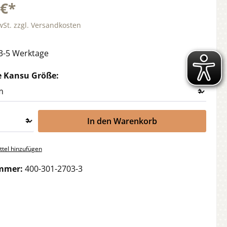
 €*
wSt. zzgl. Versandkosten
 3-5 Werktage
auswählen
e Kansu Größe:
In den Warenkorb
tel hinzufügen
mmer:
400-301-2703-3