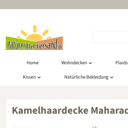
m Hauptinhalt springen
Zur Suche springen
Zur Hauptnavigation springen
Home
Wohndecken
Plaids
Kissen
Natürliche Bekleidung
Kamelhaardecke Mahara