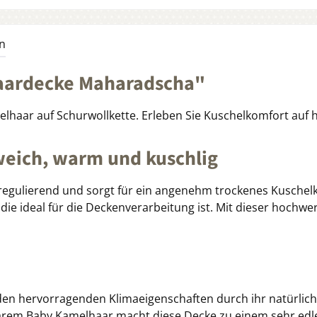
n
aardecke Maharadscha"
aar auf Schurwollkette. Erleben Sie Kuschelkomfort auf
eich, warm und kuschlig
regulierend und sorgt für ein angenehm trockenes Kuschelkl
 die ideal für die Deckenverarbeitung ist. Mit dieser hoch
 hervorragenden Klimaeigenschaften durch ihr natürliche
em Baby Kamelhaar macht diese Decke zu einem sehr edle