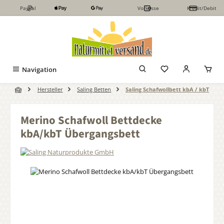
PayPal
Vorkasse
Kredit/Debit
Zum Hauptinhalt springen
Navigation
Hersteller
Saling Betten
Saling Schafwollbett kbA / kbT
Merino Schafwoll Bettdecke
kbA/kbT Übergangsbett
Bildergalerie überspringen