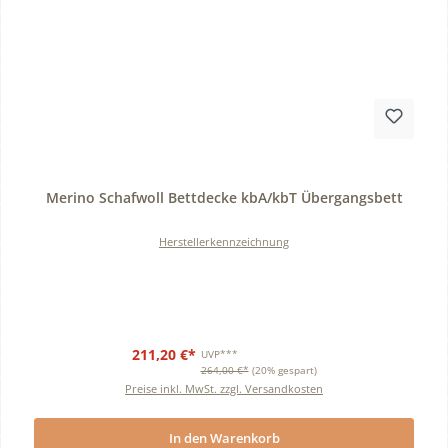
Durchschnittliche Bewertung von 0 von 5 Sternen
Merino Schafwoll Bettdecke kbA/kbT Übergangsbett
Herstellerkennzeichnung
211,20 €*
UVP***
264,00 €*
(20% gespart)
Preise inkl. MwSt. zzgl. Versandkosten
In den Warenkorb