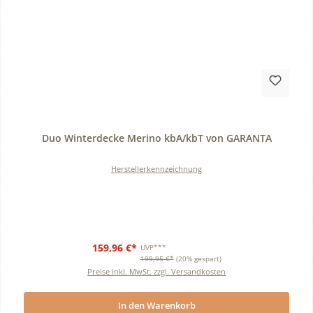
Durchschnittliche Bewertung von 0 von 5 Sternen
Duo Winterdecke Merino kbA/kbT von GARANTA
Herstellerkennzeichnung
159,96 €*
UVP***
199,95 €*
(20% gespart)
Preise inkl. MwSt. zzgl. Versandkosten
In den Warenkorb