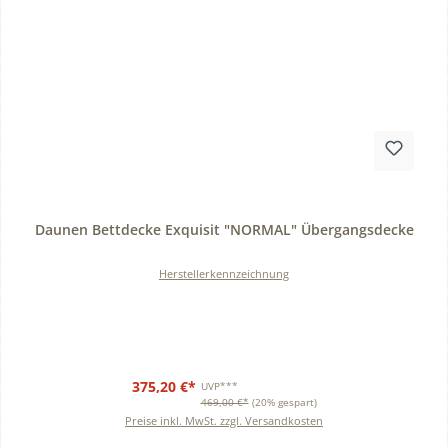
Durchschnittliche Bewertung von 0 von 5 Sternen
Daunen Bettdecke Exquisit "NORMAL" Übergangsdecke
Herstellerkennzeichnung
375,20 €*
UVP***
469,00 €*
(20% gespart)
Preise inkl. MwSt. zzgl. Versandkosten