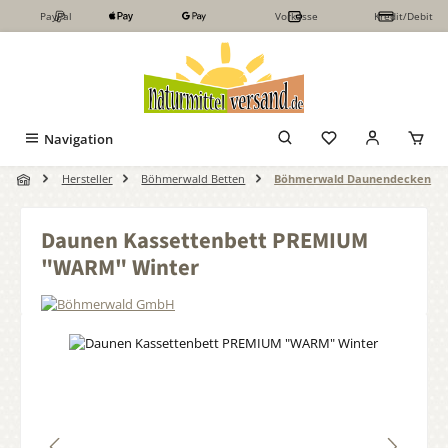
PayPal
Vorkasse
Kredit/Debit
Zum Hauptinhalt springen
Navigation
Hersteller
Böhmerwald Betten
Böhmerwald Daunendecken
Daunen Kassettenbett PREMIUM
"WARM" Winter
Bildergalerie überspringen