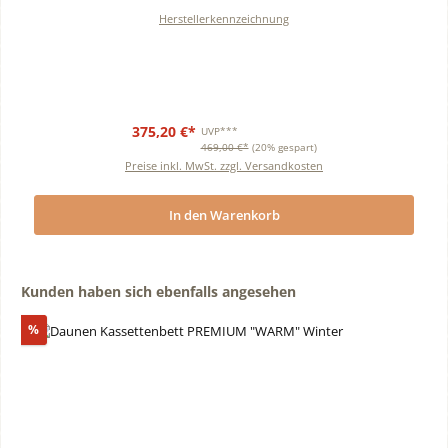
Herstellerkennzeichnung
375,20 €*
UVP***
469,00 €*
(20% gespart)
Preise inkl. MwSt. zzgl. Versandkosten
In den Warenkorb
Produktgalerie überspringen
Kunden haben sich ebenfalls angesehen
Rabatt
%