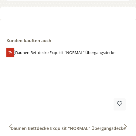
Produktgalerie überspringen
Kunden kauften auch
Rabatt
%
Durchschnittliche Bewertung von 0 von 5 Sternen
Daunen Bettdecke Exquisit "NORMAL" Übergangsdecke