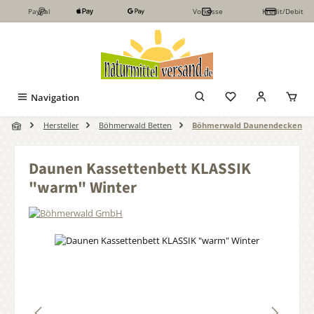
PayPal
Vorkasse
Kredit/Debit
Zum Hauptinhalt springen
Navigation
Hersteller
Böhmerwald Betten
Böhmerwald Daunendecken
Daunen Kassettenbett KLASSIK
"warm" Winter
Bildergalerie überspringen