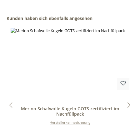
Produktgalerie überspringen
Kunden haben sich ebenfalls angesehen
Durchschnittliche Bewertung von 0 von 5 Sternen
Merino Schafwolle Kugeln GOTS zertifiziert im
Nachfüllpack
Herstellerkennzeichnung