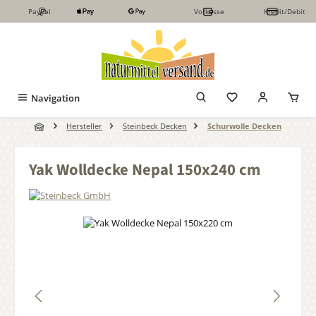
PayPal
Vorkasse
Kredit/Debit
Zum Hauptinhalt springen
Navigation
Hersteller
Steinbeck Decken
Schurwolle Decken
Yak Wolldecke Nepal 150x240 cm
Bildergalerie überspringen