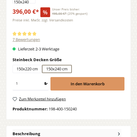
396,00 €*
Unser Preis bisher:
%
495,00 €*
(20% gespart)
Preise inkl. MwSt. zzgl. Versandkosten
Durchschnittliche Bewertung von 5 von 5 Sternen
7 Bewertungen
Lieferzeit 2-3 Werktage
auswählen
Steinbeck Decken Größe
150x220 cm
150x240 cm
In den Warenkorb
Zum Merkzettel hinzufügen
Produktnummer:
198-400-150240
Beschreibung