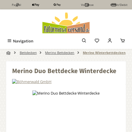
PayPal
Vorkasse
Kredit/Debit
Zum Hauptinhalt springen
Navigation
Bettdecken
Merino Bettdecken
Merino Winterbettdecken
Merino Duo Bettdecke Winterdecke
Bildergalerie überspringen