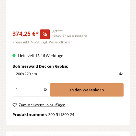
374,25 €*
UVP***
%
499,00 €*
(25% gespart)
Preise inkl. MwSt. zzgl. Versandkosten
Lieferzeit 13-16 Werktage
auswählen
Böhmerwald Decken Größe:
In den Warenkorb
Zum Merkzettel hinzufügen
Produktnummer:
390-511800-24