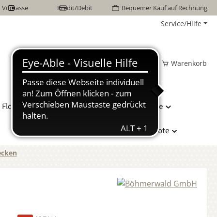
Vorkasse
Kredit/Debit
Bequemer Kauf auf Rechnung
Service/Hilfe
Wunschzettel
Mein Konto
Warenkorb
Flor Naturhaarbetten
Bettwäsche
Hersteller
Sonderangebote
ecken