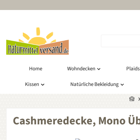
m Hauptinhalt springen
Zur Suche springen
Zur Hauptnavigation springen
Home
Wohndecken
Plaids
Kissen
Natürliche Bekleidung
Cashmeredecke, Mono Ü