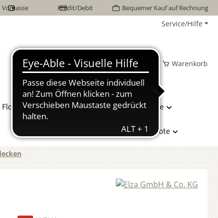
Vorkasse
Kredit/Debit
Bequemer Kauf auf Rechnung
Service/Hilfe
Wunschzettel
Mein Konto
Warenkorb
Flor Naturhaarbetten
Bettwäsche
Hersteller
Sonderangebote
decken