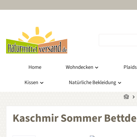
m Hauptinhalt springen
Zur Suche springen
Zur Hauptnavigation springen
Home
Wohndecken
Plaids
Kissen
Natürliche Bekleidung
Kaschmir Sommer Bettde