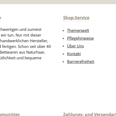
e
Shop-Service
chwertigen und zumeist
Themenwelt
 wir tun. Nur mit dieser
Pflegehinweise
d handwerklichen Hersteller,
Über Uns
 fertigen. Schon seit über 40
 Bettwaren aus Naturhaar,
Kontakt
ütlichkeit und bequeme
Barrierefreiheit
mmunities
Zahlungs- und Versandar