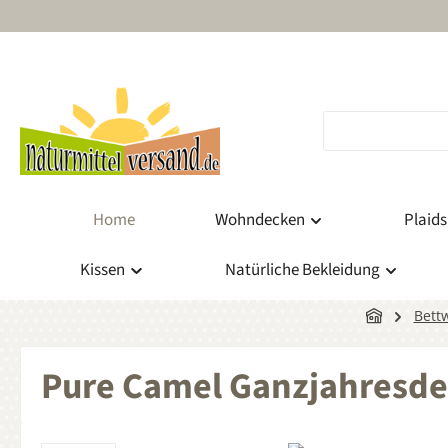
m Hauptinhalt springen
Zur Suche springen
Zur Hauptnavigation springen
Home
Wohndecken
Plaids
Kissen
Natürliche Bekleidung
Bett
Pure Camel Ganzjahresd