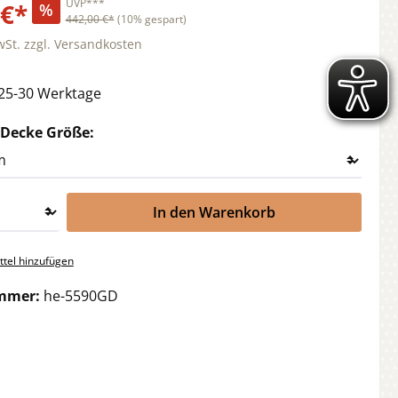
UVP***
 €*
%
442,00 €*
(10% gespart)
wSt. zzgl. Versandkosten
 25-30 Werktage
auswählen
 Decke Größe:
In den Warenkorb
tel hinzufügen
mmer:
he-5590GD