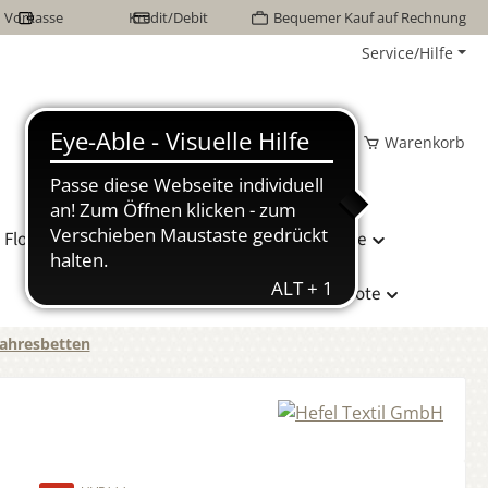
Vorkasse
Kredit/Debit
Bequemer Kauf auf Rechnung
Service/Hilfe
Wunschzettel
Mein Konto
Warenkorb
Flor Naturhaarbetten
Bettwäsche
Hersteller
Sonderangebote
ahresbetten