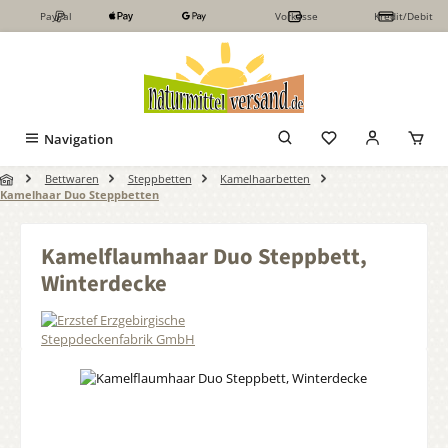
PayPal
Vorkasse
Kredit/Debit
Zum Hauptinhalt springen
Navigation
Bettwaren
Steppbetten
Kamelhaarbetten
Kamelhaar Duo Steppbetten
Kamelflaumhaar Duo Steppbett,
Winterdecke
Bildergalerie überspringen