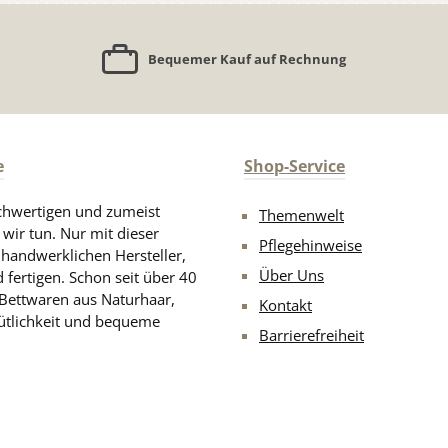
Bequemer Kauf auf Rechnung
e
Shop-Service
chwertigen und zumeist
Themenwelt
 wir tun. Nur mit dieser
Pflegehinweise
d handwerklichen Hersteller,
Über Uns
 fertigen. Schon seit über 40
 Bettwaren aus Naturhaar,
Kontakt
ütlichkeit und bequeme
Barrierefreiheit