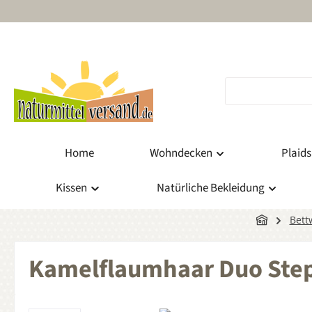
m Hauptinhalt springen
Zur Suche springen
Zur Hauptnavigation springen
Home
Wohndecken
Plaids
Kissen
Natürliche Bekleidung
Bett
Kamelflaumhaar Duo Step