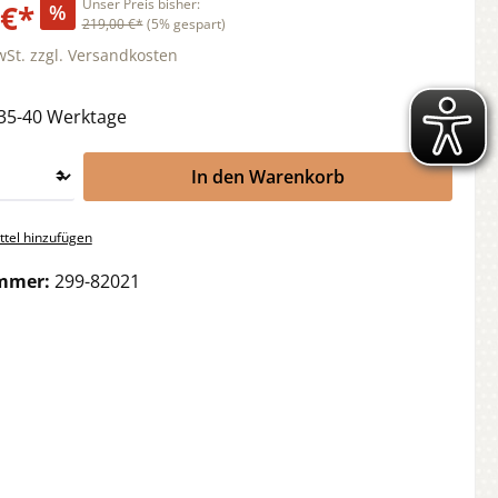
Unser Preis bisher:
 €*
%
219,00 €*
(5% gespart)
wSt. zzgl. Versandkosten
 35-40 Werktage
In den Warenkorb
tel hinzufügen
mmer:
299-82021