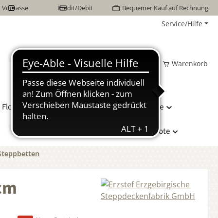
Vorkasse
Kredit/Debit
Bequemer Kauf auf Rechnung
Service/Hilfe
Wunschzettel
Mein Konto
Warenkorb
Flor Naturhaarbetten
Bettwäsche
Hersteller
Sonderangebote
Steppbetten
 cm